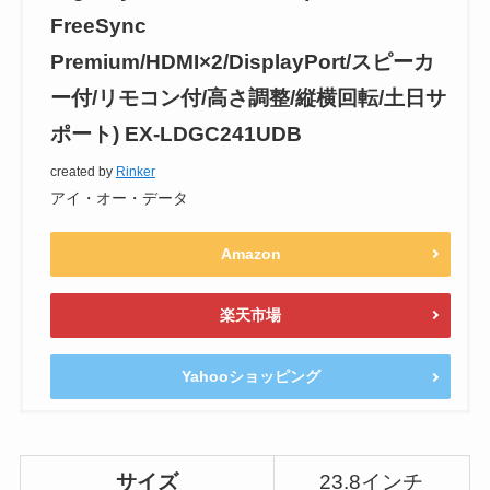
FreeSync
Premium/HDMI×2/DisplayPort/スピーカ
ー付/リモコン付/高さ調整/縦横回転/土日サ
ポート) EX-LDGC241UDB
created by
Rinker
アイ・オー・データ
Amazon
楽天市場
Yahooショッピング
サイズ
23.8インチ