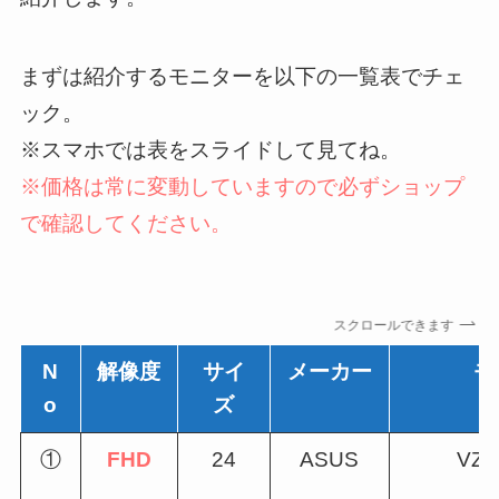
まずは紹介するモニターを以下の一覧表でチェ
ック。
※スマホでは表をスライドして見てね。
※価格は常に変動していますので必ずショップ
で確認してください。
スクロールできます
N
解像度
サイ
メーカー
モ
o
ズ
①
FHD
24
ASUS
VZ2