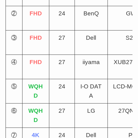
②
FHD
24
BenQ
GW2
③
FHD
27
Dell
S27
④
FHD
27
iiyama
XUB279
⑤
WQH
24
I-O DAT
LCD-MQ2
D
A
⑥
WQH
27
LG
27QN6
D
⑦
4K
24
Dell
P2