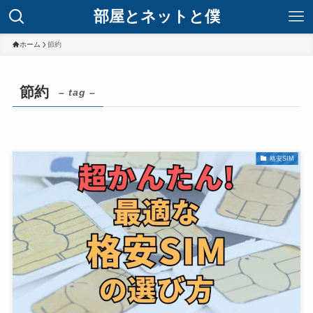
部屋とネットと僕
ホーム
節約
節約
– tag –
格安SIM